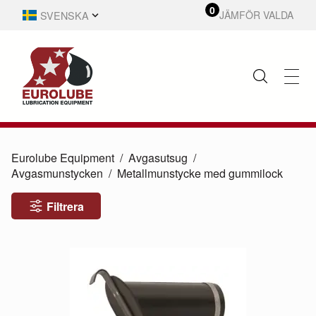
0
SVENSKA
JÄMFÖR VALDA
ENGLISH
Eurolube Equipment
Avgasutsug
Avgasmunstycken
Metallmunstycke med gummilock
Filtrera