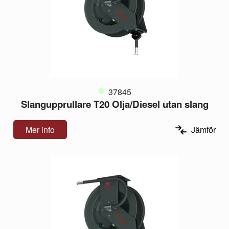
37845
Slangupprullare T20 Olja/Diesel utan slang
Mer info
Jämför