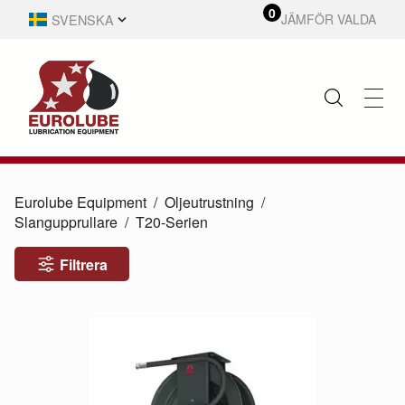
0
SVENSKA
JÄMFÖR VALDA
ENGLISH
Eurolube Equipment
Oljeutrustning
Slangupprullare
T20-Serien
Filtrera