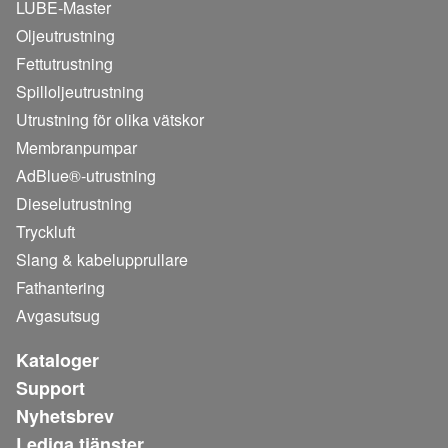
LUBE-Master
Oljeutrustning
Fettutrustning
Spilloljeutrustning
Utrustning för olika vätskor
Membranpumpar
AdBlue®-utrustning
Dieselutrustning
Tryckluft
Slang & kabelupprullare
Fathantering
Avgasutsug
Kataloger
Support
Nyhetsbrev
Lediga tjänster