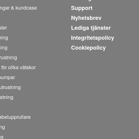
Support
ingar & kundcase
Nyhetsbrev
Lediga tjänster
ter
Integritetspolicy
ning
Cookiepolicy
ning
trustning
 för olika vätskor
pumpar
trustning
stning
abelupprullare
ing
ug