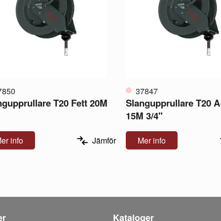
7850
37847
ngupprullare T20 Fett 20M
Slangupprullare T20 
15M 3/4"
er info
Jämför
Mer info
er
Kataloger