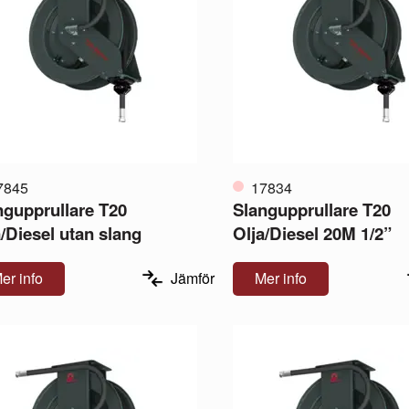
7845
17834
ngupprullare T20
Slangupprullare T20
a/Diesel utan slang
Olja/Diesel 20M 1/2”
er info
Jämför
Mer info