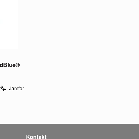
AdBlue®
Jämför
Kontakt