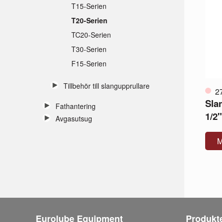
T15-Serien
T20-Serien
TC20-Serien
T30-Serien
F15-Serien
Tillbehör till slangupprullare
2
Sla
Fathantering
1/2"
Avgasutsug
M
Eurolube Equipment
Produkt