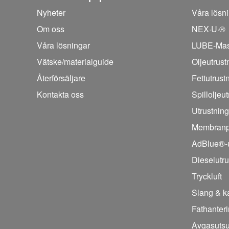
Nyheter
Våra lösn
Om oss
NEX·U·®
Våra lösningar
LUBE-Mas
Vätske/
materialguide
Oljeutrust
Återförsäljare
Fettutrust
Kontakta oss
Spilloljeu
Utrustning
Membran
AdBlue®-u
Dieselutru
Tryckluft
Slang & k
Fathanter
Avgasuts