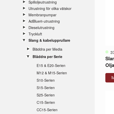
Spilloljeutrustning
Utrustning för olika vätskor
Membranpumpar
AdBlue®-utrustning
Dieselutrustning
Tryckluft
Slang & kabelupprullare
Bläddra per Media
3
Bläddra per Serie
Sla
Olj
E15 & E20-Serien
M12 & M15-Serien
M
S10-Serien
S15-Serien
S25-Serien
C15-Serien
CC15-Serien