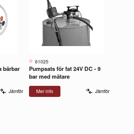
61025
a bärbar
Pumpsats för fat 24V DC - 9
bar med mätare
Jämför
Mer info
Jämför