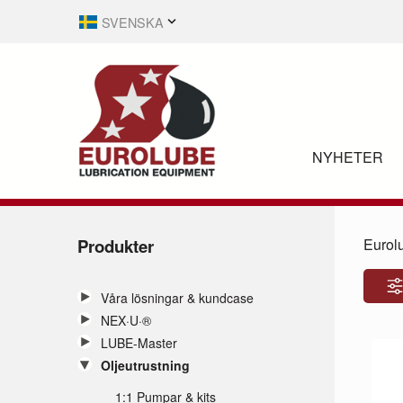
SVENSKA
ENGLISH
NYHETER
Produkter
Eurol
Våra lösningar & kundcase
NEX·U·®
LUBE-Master
Oljeutrustning
1:1 Pumpar & kits