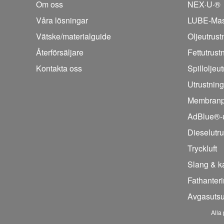
Om oss
NEX·U·®
Våra lösningar
LUBE-Mas
Vätske/
materialguide
Oljeutrust
Återförsäljare
Fettutrust
Kontakta oss
Spilloljeu
Utrustning
Membran
AdBlue®-u
Dieselutru
Tryckluft
Slang & k
Fathanter
Avgasuts
Alla