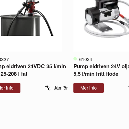
0327
61024
p eldriven 24VDC 35 l/min
Pump eldriven 24V olj
 25-208 l fat
5,5 l/min fritt flöde
er info
Jämför
Mer info