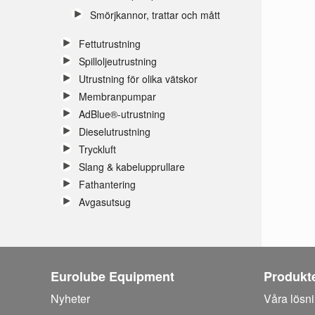
Smörjkannor, trattar och mått
Fettutrustning
Spilloljeutrustning
Utrustning för olika vätskor
Membranpumpar
AdBlue®-utrustning
Dieselutrustning
Tryckluft
Slang & kabelupprullare
Fathantering
Avgasutsug
Eurolube Equipment
Produkt
Nyheter
Våra lösn