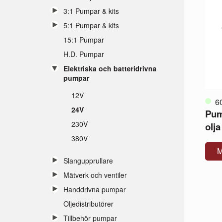
3:1 Pumpar & kits
5:1 Pumpar & kits
15:1 Pumpar
H.D. Pumpar
Elektriska och batteridrivna
pumpar
12V
6
24V
Pum
230V
olja
380V
M
Slangupprullare
Mätverk och ventiler
Handdrivna pumpar
Oljedistributörer
Tillbehör pumpar