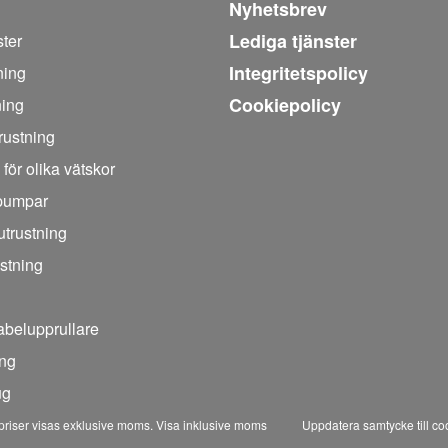
Nyhetsbrev
Lediga tjänster
ter
Integritetspolicy
ning
Cookiepolicy
ning
trustning
 för olika vätskor
pumpar
trustning
stning
abelupprullare
ing
ug
 priser visas exklusive moms.
Visa inklusive moms
Uppdatera samtycke till co