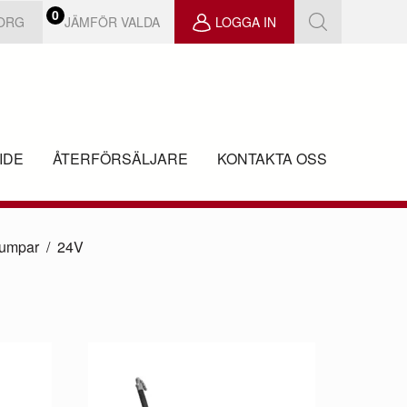
0
JÄMFÖR VALDA
KORG
LOGGA IN
IDE
ÅTERFÖRSÄLJARE
KONTAKTA OSS
 pumpar
24V