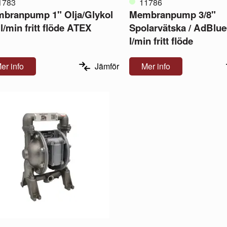
1783
11786
branpump 1" Olja/Glykol
Membranpump 3/8"
l/min fritt flöde ATEX
Spolarvätska / AdBlu
l/min fritt flöde
er info
Jämför
Mer info