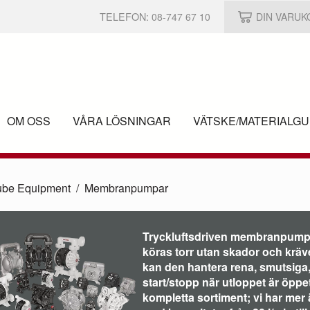
TELEFON:
08-747 67 10
DIN VARU
OM OSS
VÅRA LÖSNINGAR
VÄTSKE/
MATERIALGU
ube Equipment
Membranpumpar
Tryckluftsdriven membranpump –
köras torr utan skador och kräv
kan den hantera rena, smutsiga,
start/stopp när utloppet är öppet
kompletta sortiment; vi har mer