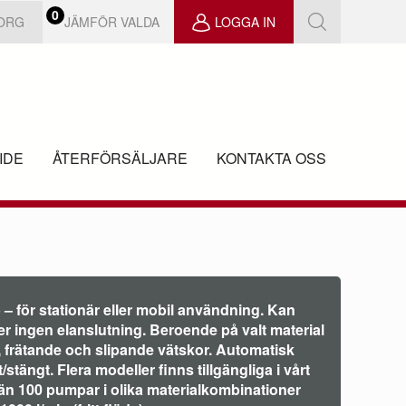
0
JÄMFÖR VALDA
KORG
LOGGA IN
IDE
ÅTERFÖRSÄLJARE
KONTAKTA OSS
 för stationär eller mobil användning. Kan
er ingen elanslutning. Beroende på valt material
 frätande och slipande vätskor. Automatisk
/stängt. Flera modeller finns tillgängliga i vårt
 än 100 pumpar i olika materialkombinationer