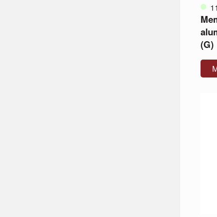
1
Me
alum
(G)
M