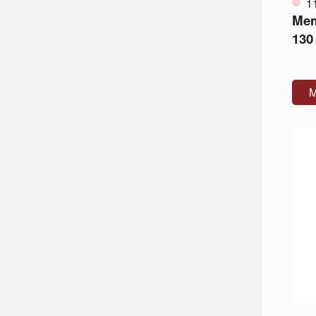
1
Mem
130 
M