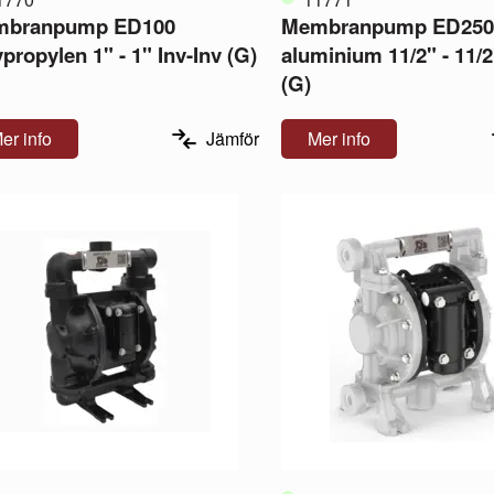
mbranpump ED100
Membranpump ED25
propylen 1" - 1" Inv-Inv (G)
aluminium 11/2" - 11/2
(G)
er info
Jämför
Mer info