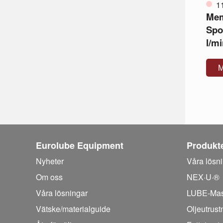
1
Mem
Spo
l/mi
M
Eurolube Equipment
Produkt
Nyheter
Våra lösn
Om oss
NEX·U·®
Våra lösningar
LUBE-Mas
Vätske/
materialguide
Oljeutrust