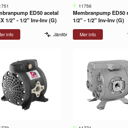
1751
11756
branpump ED50 acetal
Membranpump ED50 ro
 1/2" - 1/2" Inv-Inv (G)
1/2" - 1/2" Inv-Inv (G)
er info
Jämför
Mer info
1770
11771