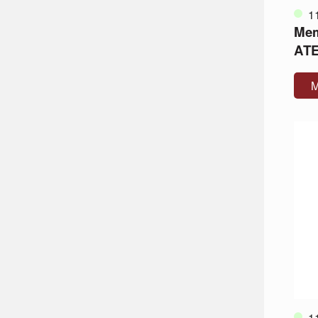
1
Mem
ATEX
M
1