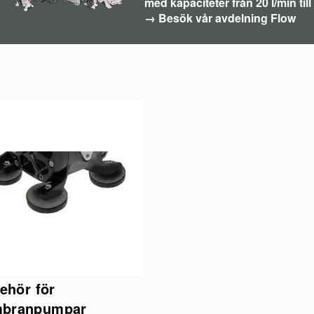
med kapaciteter från 20 l/min till 
→ Besök vår avdelning Flow
behör för
branpumpar