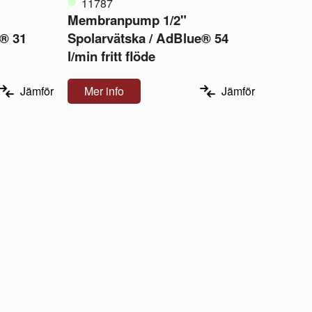
11787
Membranpump 1/2"
e® 31
Spolarvätska / AdBlue® 54
l/min fritt flöde
Jämför
Mer info
Jämför