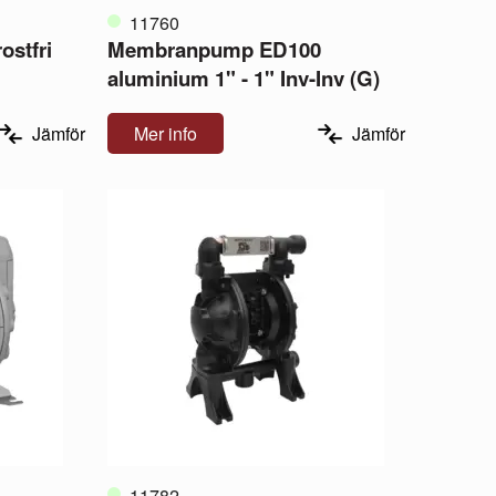
11760
stfri
Membranpump ED100
aluminium 1" - 1" Inv-Inv (G)
Jämför
Mer info
Jämför
11782