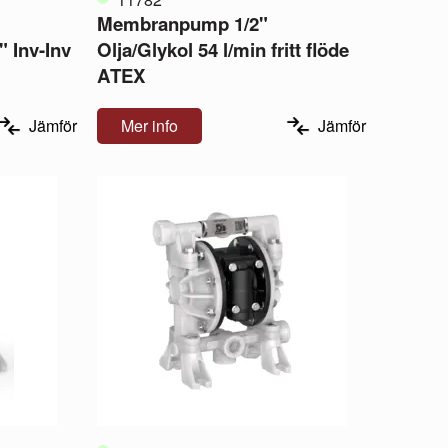
0
Membranpump 1/2"
" Inv-Inv
Olja/Glykol 54 l/min fritt flöde
ATEX
Jämför
Mer info
Jämför