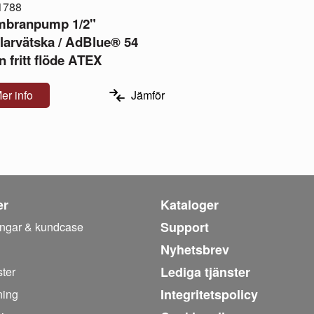
1788
branpump 1/2"
larvätska / AdBlue® 54
n fritt flöde ATEX
er info
Jämför
er
Kataloger
Support
ingar & kundcase
Nyhetsbrev
Lediga tjänster
ter
Integritetspolicy
ning