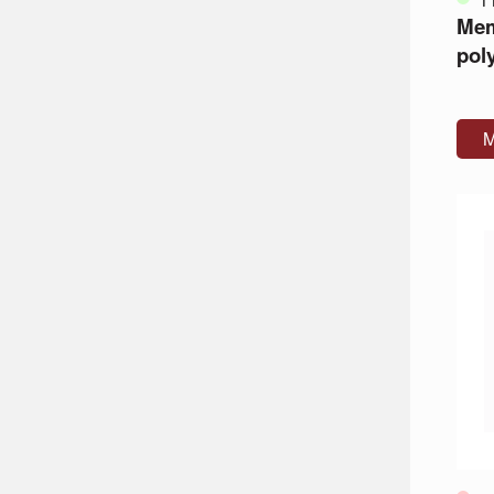
Me
poly
M