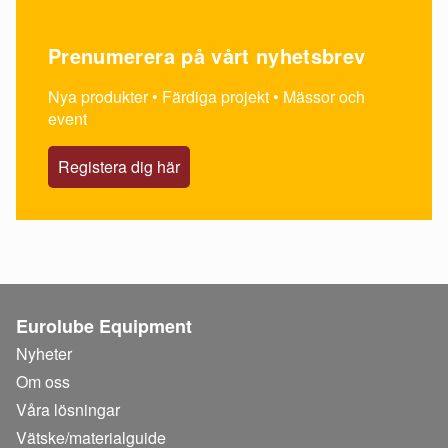
Prenumerera på vårt nyhetsbrev
Nya produkter • Färdiga projekt • Mässor och
event
Registera dig här
Eurolube Equipment
Nyheter
Om oss
Våra lösningar
Vätske/
materialguide