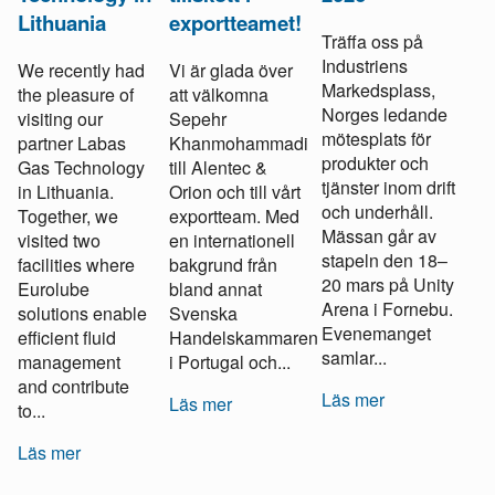
Lithuania
exportteamet!
Träffa oss på
Industriens
We recently had
Vi är glada över
Markedsplass,
the pleasure of
att välkomna
Norges ledande
visiting our
Sepehr
mötesplats för
partner Labas
Khanmohammadi
produkter och
Gas Technology
till Alentec &
tjänster inom drift
in Lithuania.
Orion och till vårt
och underhåll.
Together, we
exportteam. Med
Mässan går av
visited two
en internationell
stapeln den 18–
facilities where
bakgrund från
20 mars på Unity
Eurolube
bland annat
Arena i Fornebu.
solutions enable
Svenska
Evenemanget
efficient fluid
Handelskammaren
samlar...
management
i Portugal och...
and contribute
Läs mer
Läs mer
to...
Läs mer