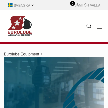
0
SVENSKA
JÄMFÖR VALDA
Eurolube Equipment