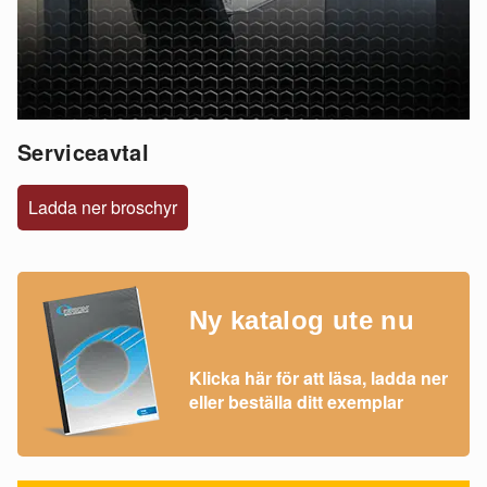
Serviceavtal
Ladda ner broschyr
Ny katalog ute nu
Klicka här för att läsa, ladda ner
eller beställa ditt exemplar