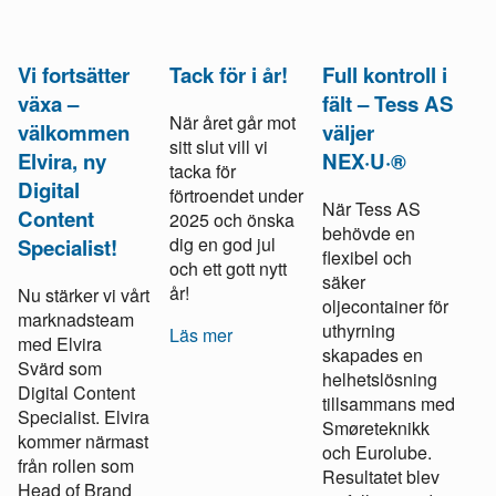
Vi fortsätter
Tack för i år!
Full kontroll i
växa –
fält – Tess AS
När året går mot
välkommen
väljer
sitt slut vill vi
Elvira, ny
NEX·U·®
tacka för
Digital
förtroendet under
När Tess AS
Content
2025 och önska
behövde en
dig en god jul
Specialist!
flexibel och
och ett gott nytt
säker
år!
Nu stärker vi vårt
oljecontainer för
marknadsteam
uthyrning
Läs mer
med Elvira
skapades en
Svärd som
helhetslösning
Digital Content
tillsammans med
Specialist. Elvira
Smøreteknikk
kommer närmast
och Eurolube.
från rollen som
Resultatet blev
Head of Brand