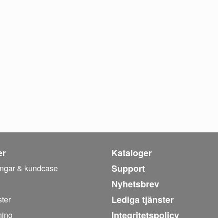
er
Kataloger
Support
ingar & kundcase
Nyhetsbrev
Lediga tjänster
ter
Integritetspolicy
ning