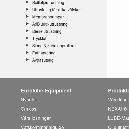
Spilloljeutrustning
Utrustning för olika vätskor
Membranpumpar
AdBlue®-utrustning
Dieselutrustning
Tryckluft
Slang & kabelupprullare
Fathantering
Avgasutsug
Eurolube Equipment
Produkt
Nyheter
Våra lösn
Om oss
NEX·U·®
Våra lösningar
LUBE-Mas
Vätske/
materialguide
Oljeutrust