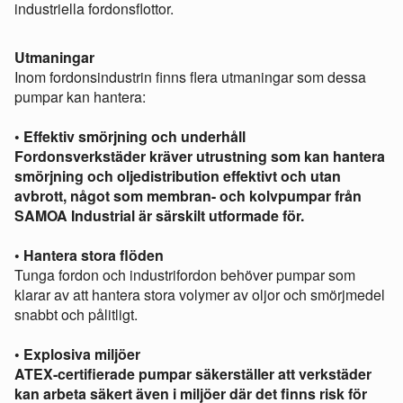
industriella fordonsflottor.
Utmaningar
Inom fordonsindustrin finns flera utmaningar som dessa
pumpar kan hantera:
• Effektiv smörjning och underhåll
Fordonsverkstäder kräver utrustning som kan hantera
smörjning och oljedistribution effektivt och utan
avbrott, något som membran- och kolvpumpar från
SAMOA Industrial är särskilt utformade för.
• Hantera stora flöden
Tunga fordon och industrifordon behöver pumpar som
klarar av att hantera stora volymer av oljor och smörjmedel
snabbt och pålitligt.
• Explosiva miljöer
ATEX-certifierade pumpar säkerställer att verkstäder
kan arbeta säkert även i miljöer där det finns risk för