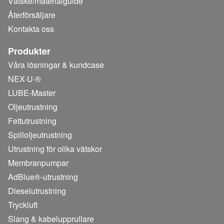
Vätske/
materialguide
Återförsäljare
Kontakta oss
Produkter
Våra lösningar & kundcase
NEX·U·®
LUBE-Master
Oljeutrustning
Fettutrustning
Spilloljeutrustning
Utrustning för olika vätskor
Membranpumpar
AdBlue®-utrustning
Dieselutrustning
Tryckluft
Slang & kabelupprullare